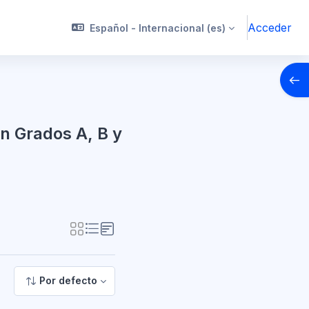
Acceder
Español - Internacional ‎(es)‎
Abrir
en Grados A, B y
ocencia en Grados A, B y C
Por defecto