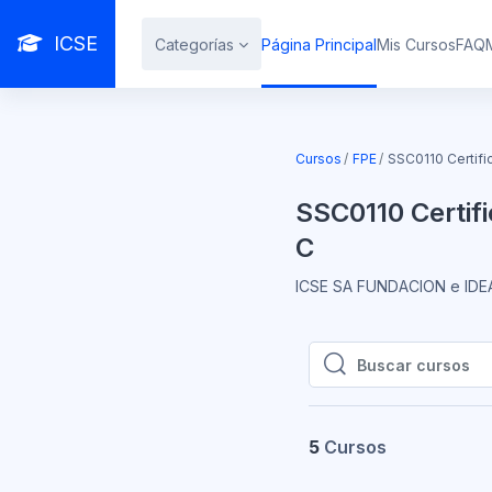
Salta al contenido principal
ICSE
Categorías
Página Principal
Mis Cursos
FAQ
Cursos
FPE
SSC0110 Certifi
SSC0110 Certifi
C
ICSE SA FUNDACION e IDE
Buscar cursos
Buscar cursos
5
Cursos