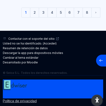
1
2
3
4
5
6
7
8
(current)
Sigui
Contactar con el soporte del sitio
Usted no se ha identificado. (
Acceder
)
Resumen de retención de datos
Descargar la app para dispositivos móviles
Cambiar al tema estándar
Abrir
Desarrollado por
Moodle
© Seica S.L. Todos los derechos reservados.
Política de privacidad