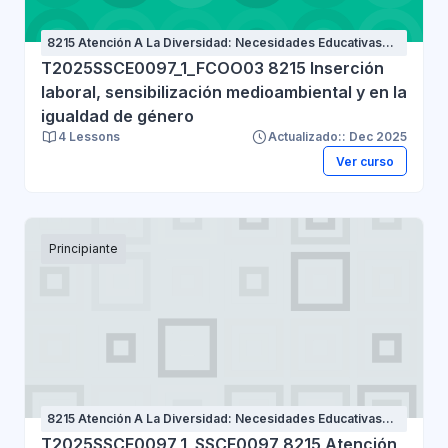
8215 Atención A La Diversidad: Necesidades Educativas
Especiales
T2025SSCE0097_1_FCOO03 8215 Inserción
laboral, sensibilización medioambiental y en la
igualdad de género
4 Lessons
Actualizado:: Dec 2025
Ver curso
Principiante
8215 Atención A La Diversidad: Necesidades Educativas
Especiales
T2025SSCE0097_1_SSCE0097 8215 Atención