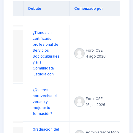
Debate
Comenzado por
Estado
Mostrando 3 de 3 discusiones
¿Tienes un
certificado
profesional de
Servicios
Foro ICSE
Socioculturales
4 ago 2026
y a la
Comunidad?
¡Estudia con ...
¿Quieres
aprovechar el
Foro ICSE
verano y
16 jun 2026
mejorar tu
formación?
Graduación del
Administrador Moodle